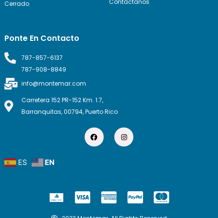
Contáctanos
Cerrado
Ponte En Contacto
787-857-6137
787-908-8849
info@montemar.com
Carretera 152 PR-152 Km. 1.7,
Barranquitas, 00794, Puerto Rico
F
I
a
n
c
s
e
t
b
a
ES
EN
o
g
o
r
k
a
m
C
C
C
C
c
c
c
c