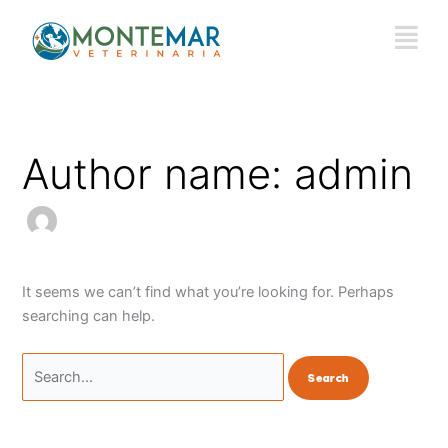
Skip
Search
to
for:
content
Author name: admin
It seems we can’t find what you’re looking for. Perhaps
searching can help.